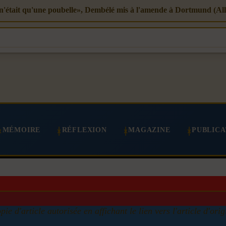
 n'était qu'une poubelle», Dembélé mis à l'amende à Dortmund (A
MÉMOIRE
RÉFLEXION
MAGAZINE
PUBLICA
pie d'article autorisée en affichant le lien vers l'article d'orig