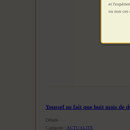
et l'expéri
ou non ces 
Youssef ne fait que huit mois de dé
Détails
Catégorie :
ACTUALITE