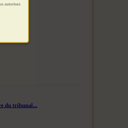
us autorisez
e du tribunal...