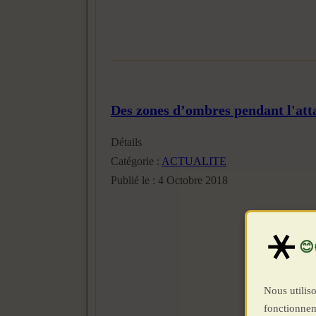
Des zones d’ombres pendant l'att
Détails
Catégorie :
ACTUALITE
Publié le : 4 Octobre 2018
Nous utiliso
fonctionnem