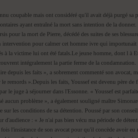
connu coupable mais ont considéré qu'il avait déjà purgé sa 
ntaires ayant entraîné la mort sans intention de la donner.
rsis pour la mort de Pierre, décédé des suites de ses blessu
n intervention pour calmer cet homme ivre qui importunait de
tés à la victime lui ont été fatals.Le jeune homme, dont l à 
couvrent intégralement la partie ferme de la condamnation.
ire depuis les faits », a sobrement commenté son avocat, 
r le remords ».Depuis les faits, Youssef est devenu père de f
ar le juge à séjourner dans l'Essonne. « Youssef est parfait
osé aucun problème », a également souligné maître Simonard
e sur les conditions de sa détention. Poussé par son conseil e
r d'audience : « Je n'ai pas bien vécu ma période de détenti
ois l'insistance de son avocat pour qu'il concède avoir eu 