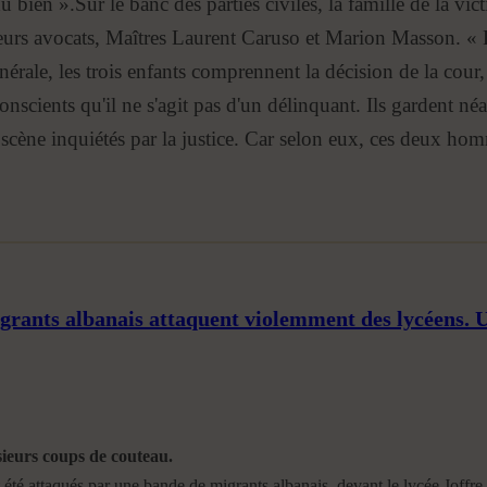
u bien ».Sur le banc des parties civiles, la famille de la vict
 leurs avocats, Maîtres Laurent Caruso et Marion Masson. « 
nérale, les trois enfants comprennent la décision de la cour
conscients qu'il ne s'agit pas d'un délinquant. Ils gardent n
 scène inquiétés par la justice. Car selon eux, ces deux hom
grants albanais attaquent violemment des lycéens. 
sieurs coups de couteau.
 été attaqués par une bande de migrants albanais, devant le lycée Joffre