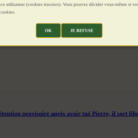
ence utilisateur (cookies traceurs). Vous pouvez décider vous-même si vo
cookies.
OK
JE REFUSE
tention provisoire après avoir tué Pierre, il sort libr