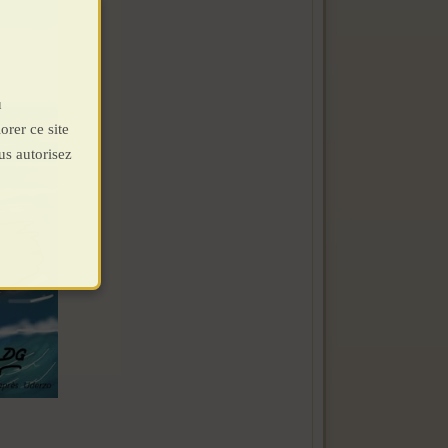
u
orer ce site
us autorisez