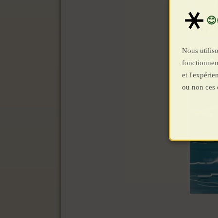
Nous utiliso
fonctionnem
et l'expéri
ou non ces 