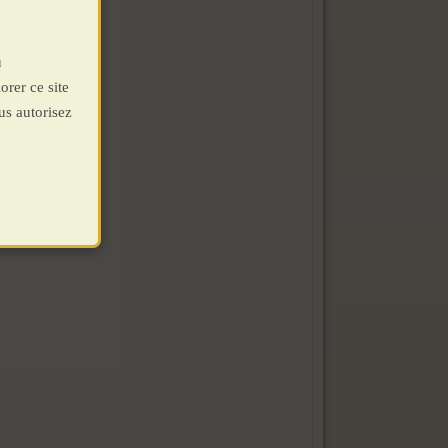
u
orer ce site
us autorisez