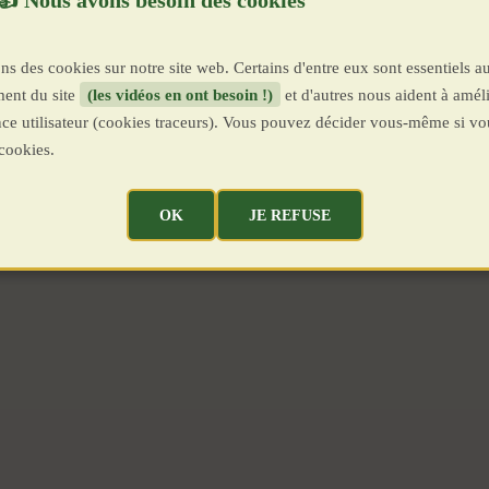
ns des cookies sur notre site web. Certains d'entre eux sont essentiels a
ent du site
(les vidéos en ont besoin !)
et d'autres nous aident à améli
ence utilisateur (cookies traceurs). Vous pouvez décider vous-même si vo
cookies.
OK
JE REFUSE