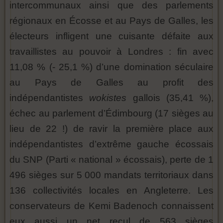
intercommunaux ainsi que des parlements
régionaux en Écosse et au Pays de Galles, les
électeurs infligent une cuisante défaite aux
travaillistes au pouvoir à Londres : fin avec
11,08 % (- 25,1 %) d’une domination séculaire
au Pays de Galles au profit des
indépendantistes
wokistes
gallois (35,41 %),
échec au parlement d’Édimbourg (17 sièges au
lieu de 22 !) de ravir la première place aux
indépendantistes d’extrême gauche écossais
du SNP (Parti « national » écossais), perte de 1
496 sièges sur 5 000 mandats territoriaux dans
136 collectivités locales en Angleterre. Les
conservateurs de Kemi Badenoch connaissent
eux aussi un net recul de 563 sièges