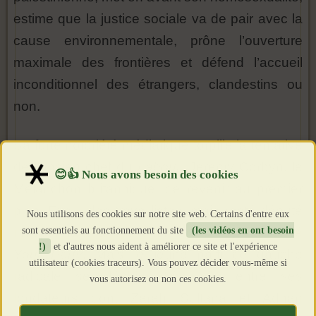
estime que la justice sociale va de pair avec la
cause environnementale, prône l’ouverture
maximale des frontières et défend l’accueil
inconditionnel des étrangers, clandestins ou
non.
Sa forte notoriété médiatique torpille la tentative
de l’ancien chef du
Labour
, Jeremy Corbyn, le
Mélanchon britannique, de revenir au premier
plan. Exclu des travaillistes, mais resté député
Nous utilisons des cookies sur notre site web. Certains d'entre eux
sont essentiels au fonctionnement du site
(les vidéos en ont besoin
indépendant à Westminster, Corbyn a lancé
!)
et d'autres nous aident à améliorer ce site et l'expérience
Your Party
. Mais le jeune parti de gauche
utilisateur (cookies traceurs). Vous pouvez décider vous-même si
radicale se déchire très vite entre ses
vous autorisez ou non ces cookies.
fondateurs dont Zarah Sultana et Adnan