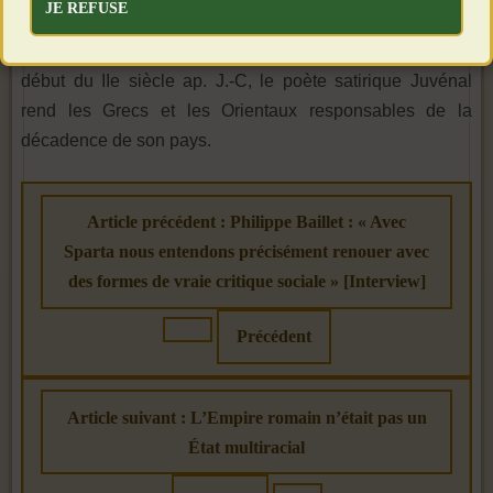
JE REFUSE
déjà le fleuve syrien de l'Oronte a déversé dans le Tibre la
langue et les mœurs de son pays. » C'est ainsi qu'au
début du IIe siècle ap. J.-C, le poète satirique Juvénal
rend les Grecs et les Orientaux responsables de la
décadence de son pays.
Article précédent : Philippe Baillet : « Avec
Sparta nous entendons précisément renouer avec
des formes de vraie critique sociale » [Interview]
Précédent
Article suivant : L’Empire romain n’était pas un
État multiracial