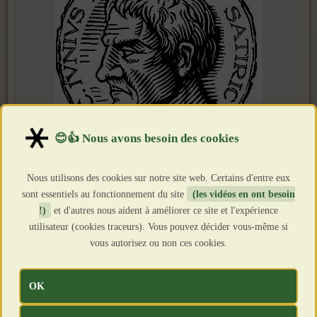
Nous utilisons des cookies sur notre site web. Certains d'entre eux
sont essentiels au fonctionnement du site
(les vidéos en ont besoin
Juvénal
fait de l’Oronte un symbole de l'Orient dans une
!)
et d'autres nous aident à améliorer ce site et l'expérience
de ses Satires, qui dénonce les dérives du syncrétisme
utilisateur (cookies traceurs). Vous pouvez décider vous-même si
romain :
in Tiberim defluxit Orontes
, « L'Oronte s'est
vous autorisez ou non ces cookies.
déversé dans le Tibre » (III, 62).
OK
« Je ne puis, Romains, supporter une Rome grecque ! Et
encore s'il n'y avait que les Grecs ! Depuis longtemps