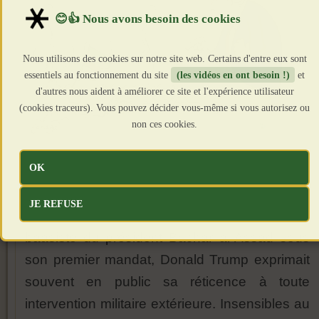
Nous utilisons des cookies sur notre site web. Certains d'entre eux sont
essentiels au fonctionnement du site
(les vidéos en ont besoin !)
et
d'autres nous aident à améliorer ce site et l'expérience utilisateur
(cookies traceurs). Vous pouvez décider vous-même si vous autorisez ou
non ces cookies.
OK
Finies les spéculations oiseuses ! Les
masques tombent enfin ! En dépit de quelques
JE REFUSE
frappes inacceptables contre la Syrie néo-
baasiste du président Bachar al-Assad sous
son premier mandat, Donald Trump exprimait
souvent en public sa réticence à toute
intervention militaire extérieure. Insensibles au