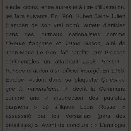
siècle, citons, entre autres et à titre d’illustration,
les faits suivants. En 1960, Hubert Saint- Julien
(Lambert de son vrai nom), auteur d’articles
dans
des journaux nationalistes comme
L’Heure française
et
Jeune Nation
, ami de
Jean-Marie Le Pen, fait paraître aux Presses
continentales un attachant
Louis Rossel -
Pensée et action d’un officier insurgé
. En 1963,
Europe- Action, dans sa plaquette
Qu’est-ce
que le nationalisme
?
, décrit la Commune
comme une « insurrection des patriotes
parisiens » où s’illustra Louis Rossel «
assassiné par les Versaillais (parti des
défaitistes) ». Avant de conclure : « L’analogie