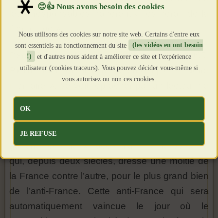
leurs responsables honorent « les héros de la
Commune ».
Nous utilisons des cookies sur notre site web. Certains d'entre eux
sont essentiels au fonctionnement du site
(les vidéos en ont besoin
Dans
National-Hebdo
du 23 novembre 1995,
!)
et d'autres nous aident à améliorer ce site et l'expérience
utilisateur (cookies traceurs). Vous pouvez décider vous-même si
Pierre Vial
, où il tient la chronique « Notre
vous autorisez ou non ces cookies.
mémoire », se voit reprocher par un lecteur de
dire du bien de la Commune. Sa réponse est
OK
intéressante : « Etant nationaliste, je refuse
l’alignement sur le vieux clivage entre droite et
JE REFUSE
gauche, ces deux faces d’un même système
qui, depuis deux siècles, dresse une moitié de
la France contre l’autre, pour le plus grand bien
de l’anti-France. Cette anti-France qui sera
automatiquement vaincue le jour où le