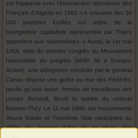
est frappante avec l’insurrection spontanée des
Français d’Algérie en 1962. Le souvenir
des 30
000 patriotes fusillés sur ordre de la
bourgeoisie capitaliste représentée par Thiers
appartient aux nationalistes. » Aussi, le 1er mai
1966, date du premier congrès du Mouvement
nationaliste du progrès
(MNP, lié à Europe-
Action), une délégation conduite par le général
Cariou dépose une gerbe au mur des Fédérés,
tandis qu’une autre, formée de travailleurs des
usines Renault, fleurit la tombe du colonel
Bastien-Thiry. Le 11 mai 1986, les mouvements
Jeune Garde et Troisième Voie participent au
défilé de Jeanne d’Arc de la place des
Pyramides ; au même moment, plusieurs de