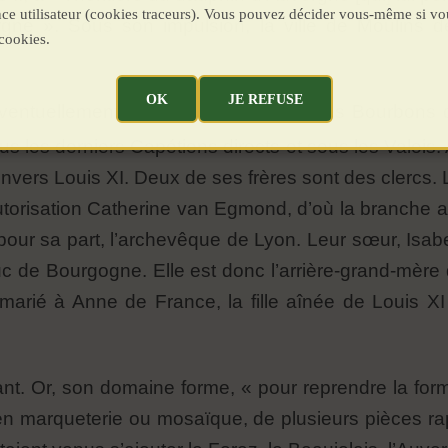
ence utilisateur (cookies traceurs). Vous pouvez décider vous-même si vo
gne ». Sous son impulsion, la ville de Moulins de
cookies.
OK
JE REFUSE
éventuellement la Couronne des Lys, les Bourbons d
us les derniers Capétiens directs et sous les Valois
envers Louis XI. Deux de ses frères sont des clercs. 
torisation Catherine van Egmond, d’où la branche 
pour sa part, l’archevêque de Lyon. Leur sœur, Isab
uc de Bourgogne. Elle est donc l’arrière-grand-mère
 marié à Anne de France, la fille aînée de Louis XI d
ant. Or, son domaine forme, « pour reprendre la for
marqueterie ou mosaïque, de plusieurs pièces ra