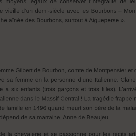
 moyens légaux de conserver l’intégralité de leur
le vieille d’un demi-siècle avec les Bourbons – Mont
che aînée des Bourbons, surtout à Aigueperse ».
nomme Gilbert de Bourbon, comte de Montpensier et 
ouve sa femme en la personne d’une Italienne, Clair
 six enfants (trois garçons et trois filles). L’arri
talienne dans le Massif Central ! La tragédie frappe 
e famille en 1496 quand meurt son père de la malari
 dépend de sa marraine, Anne de Beaujeu.
de la chevalerie et se passionne pour les récits ar