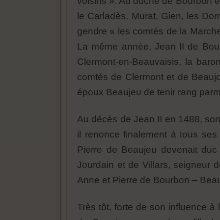
voisins ». Au duché de Bourbon ét
le Carladès, Murat, Gien, les Dom
gendre « les comtés de la Marche
La même année, Jean II de Bourb
Clermont-en-Beauvaisis, la baro
comtés de Clermont et de Beaujola
époux Beaujeu de tenir rang parmi 
Au décès de Jean II en 1488, son
il renonce finalement à tous ses 
Pierre de Beaujeu devenait duc 
Jourdain et de Villars, seigneur 
Anne et Pierre de Bourbon – Beauj
Très tôt, forte de son influence à