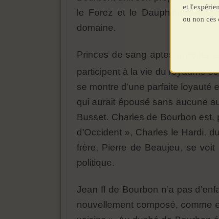
et l'expéri
le Forez et le Dauphiné d’Auver
ou non ces 
domaine.
Princes de sang aptes à porter 
participent à la vie du royaume so
se montre d’une parfaite loyauté 
qui aurait épousé sans aucune au
Busset. Charles de Bourbon est, 
d’Occident », Charles le Hardi, d
frère, Pierre de Beaujeu, se voit
politique.
Jean II de Bourbon n’a pas d’enf
nouvellement composé, comme en 