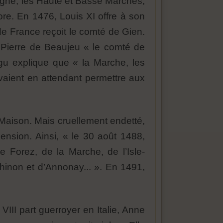
ergne, les Haute et Basse Marches,
ore. En 1476, Louis XI offre à son
e France reçoit le comté de Gien.
 Pierre de Beaujeu « le comté de
gu explique que « la Marche, les
evaient en attendant permettre aux
Maison. Mais cruellement endetté,
pension. Ainsi, « le 30 août 1488,
 Forez, de la Marche, de l’Isle-
Chinon et d’Annonay... ». En 1491,
III part guerroyer en Italie, Anne