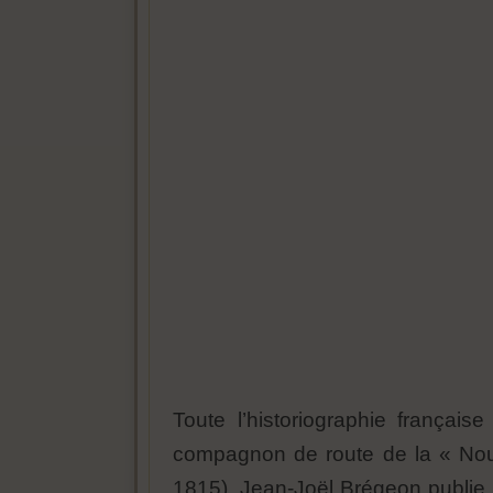
Toute l’historiographie français
compagnon de route de la « Nouv
1815), Jean-Joël Brégeon publie u