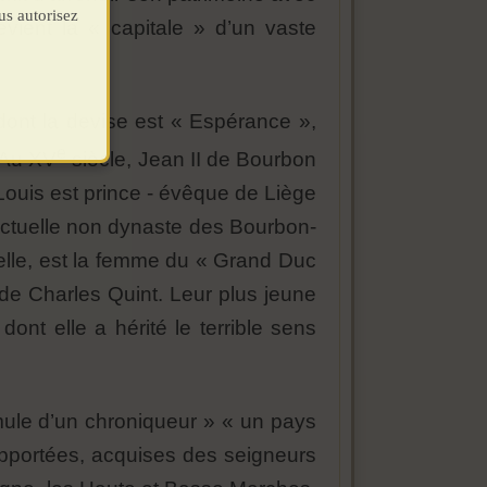
us autorisez
vient la « capitale » d’un vaste
ont la devise est « Espérance »,
e
. Au XV
siècle, Jean II de Bourbon
Louis est prince - évêque de Liège
actuelle non dynaste des Bourbon-
elle, est la femme du « Grand Duc
 de Charles Quint. Leur plus jeune
ont elle a hérité le terrible sens
mule d’un chroniqueur » « un pays
pportées, acquises des seigneurs