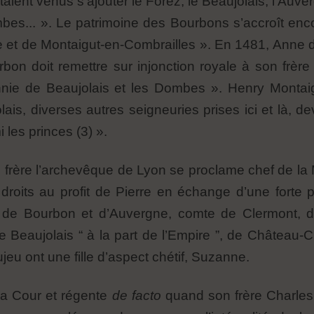
aient venus s’ajouter le Forez, le Beaujolais, l’Auv
bes... ». Le patrimoine des Bourbons s’accroît enc
 et de Montaigut-en-Combrailles ». En 1481, Anne d
on doit remettre sur injonction royale à son frère
nnie de Beaujolais et les Dombes ». Henry Montai
is, diverses autres seigneuries prises ici et là, d
les princes (3) ».
 frère l’archevêque de Lyon se proclame chef de la 
droits au profit de Pierre en échange d’une forte 
de Bourbon et d’Auvergne, comte de Clermont, de
de Beaujolais “ à la part de l’Empire ”, de Château-
eu ont une fille d’aspect chétif, Suzanne.
 la Cour et régente
de facto
quand son frère Charles V