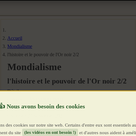
Accueil
Mondialisme
l'histoire et le pouvoir de l'Or noir 2/2
Mondialisme
l'histoire et le pouvoir de l'Or noir 2/2
Détails
Catégorie :
MONDIALISME
Publié le : 23 Septembre 2023
Création : 23 Septembre 2023
Clics : 2114
ns des cookies sur notre site web. Certains d'entre eux sont essentiels a
ent du site
(les vidéos en ont besoin !)
et d'autres nous aident à améli