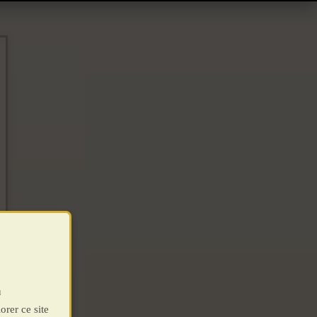
u
orer ce site