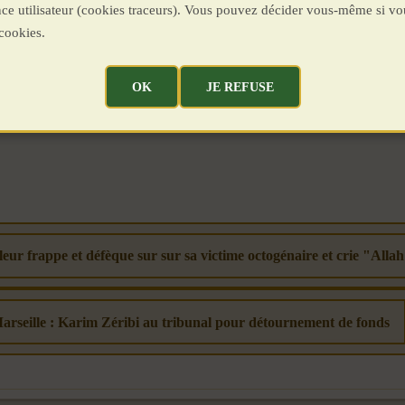
ence utilisateur (cookies traceurs). Vous pouvez décider vous-même si vo
cookies.
OK
JE REFUSE
eur frappe et défèque sur sur sa victime octogénaire et crie "All
Marseille : Karim Zéribi au tribunal pour détournement de fonds