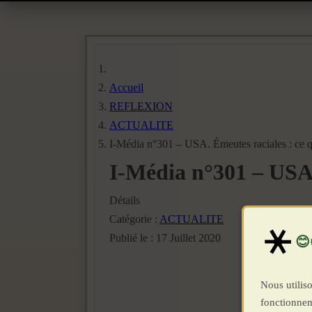
Accueil
REFLEXION
ACTUALITE
I-Média n°301 – USA. Émeutes raciales : ce q
I-Média n°301 – USA.
Détails
Catégorie :
ACTUALITE
Publié le : 17 Juillet 2020
Nous utiliso
fonctionnem