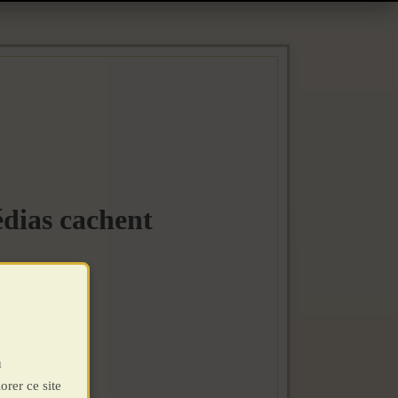
édias cachent
u
orer ce site