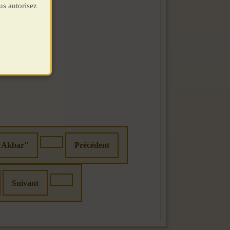
us autorisez
ah Akbar"
Précédent
Suivant