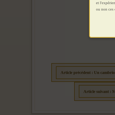
et l'expéri
ou non ces 
Article précédent : Un cambriol
Article suivant : 