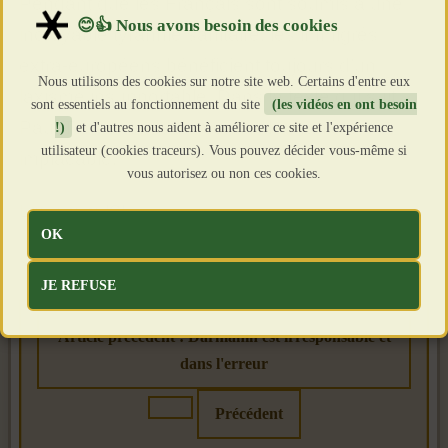
Pendant que les Français sont soumis à une
incroyable tyrannie sanitaire, les immigrés
extra-européens bénéficient toujours d’un
Nous utilisons des cookies sur notre site web. Certains d'entre eux
laxisme insupportable. Dans le texte qui suit,
sont essentiels au fonctionnement du site
(les vidéos en ont besoin
Paul Tormenen le démontre de manière
!)
et d'autres nous aident à améliorer ce site et l'expérience
utilisateur (cookies traceurs). Vous pouvez décider vous-même si
implacable.
vous autorisez ou non ces cookies.
Lire la suite
ICI
OK
Source : site Polemia
JE REFUSE
Article précédent : Darmanin est irresponsable et
dans l'erreur
Précédent