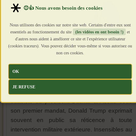
Nous utilisons des cookies sur notre site web. Certains d'entre eux sont
essentiels au fonctionnement du site
(les vidéos en ont besoin !)
et
d'autres nous aident à améliorer ce site et l'expérience utilisateur
(cookies traceurs). Vous pouvez décider vous-même si vous autorisez ou
non ces cookies.
OK
Finies les spéculations oiseuses ! Les
masques tombent enfin ! En dépit de quelques
JE REFUSE
frappes inacceptables contre la Syrie néo-
baasiste du président Bachar al-Assad sous
son premier mandat, Donald Trump exprimait
souvent en public sa réticence à toute
intervention militaire extérieure. Insensibles au