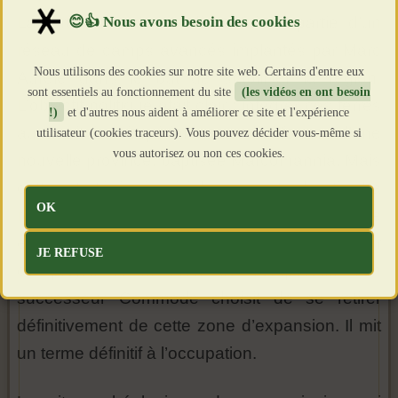
La forteresse de Hradisko faisait partie d’un
réseau de camps avancés implantés par Marc
Nous utilisons des cookies sur notre site web. Certains d'entre eux
Aurèle dans le but de stabiliser la région.
sont essentiels au fonctionnement du site
(les vidéos en ont besoin
L’objectif politique était clair : intégrer ces terres
!)
et d'autres nous aident à améliorer ce site et l'expérience
au territoire impérial sous la forme d’une
utilisateur (cookies traceurs). Vous pouvez décider vous-même si
vous autorisez ou non ces cookies.
nouvelle province, baptisée Marcomannia. Mais
cette stratégie impériale ne put aboutir. La
OK
résistance des Marcomans, la logistique difficile
et les limites du contrôle militaire firent échouer
JE REFUSE
ce projet. À la mort de l’empereur, son
successeur Commode choisit de se retirer
définitivement de cette zone d’expansion. Il mit
un terme définitif à l’occupation.