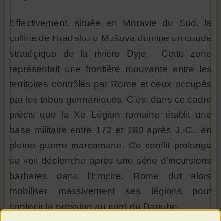
Effectivement, située en Moravie du Sud, la
colline de Hradisko u Mušova domine un coude
stratégique de la rivière Dyje. Cette zone
représentait une frontière mouvante entre les
territoires contrôlés par Rome et ceux occupés
par les tribus germaniques. C’est dans ce cadre
précis que la Xe Légion romaine établit une
base militaire entre 172 et 180 après J.-C., en
pleine guerre marcomane. Ce conflit prolongé
se voit déclenché après une série d'incursions
barbares dans l’Empire. Rome dut alors
mobiliser massivement ses légions pour
contenir la pression au nord du Danube.