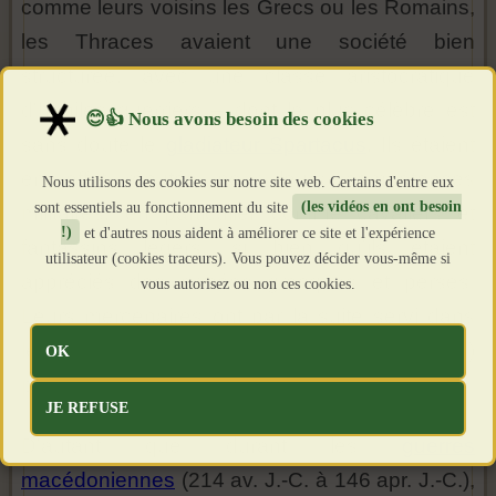
comme leurs voisins les Grecs ou les Romains,
les Thraces avaient une société bien
structurée, avec une classe aristocratique
d'habiles guerriers – dont le plus célèbre est
sans doute le
gladiateur Spartacus
. Ils étaient
en effet réputés pour leurs compétences
Nous utilisons des cookies sur notre site web. Certains d'entre eux
sont essentiels au fonctionnement du site
(les vidéos en ont besoin
militaires, en particulier comme cavaliers et
!)
et d'autres nous aident à améliorer ce site et l'expérience
fantassins légers, si bien qu'ils étaient
utilisateur (cookies traceurs). Vous pouvez décider vous-même si
appréciés des armées grecques et perses.
vous autorisez ou non ces cookies.
Leurs mercenaires ont par la suite servi dans
les forces auxiliaires romaines (non citoyennes)
OK
pour soutenir les
légions
.
JE REFUSE
D'autant que durant les
guerres
macédoniennes
(214 av. J.-C. à 146 apr. J.-C.),