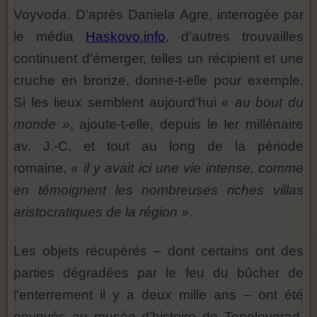
Voyvoda. D'après Daniela Agre, interrogée par
le média
Haskovo.info
, d'autres trouvailles
continuent d'émerger, telles un récipient et une
cruche en bronze, donne-t-elle pour exemple.
Si les lieux semblent aujourd'hui «
au bout du
monde »
, ajoute-t-elle, depuis le Ier millénaire
av. J.-C. et tout au long de la période
romaine,
« il y avait ici une vie intense, comme
en témoignent les nombreuses riches villas
aristocratiques de la région »
.
Les objets récupérés – dont certains ont des
parties dégradées par le feu du bûcher de
l'enterrement il y a deux mille ans – ont été
envoyés au musée d'histoire de Topolovgrad,