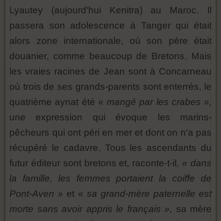
Lyautey (aujourd'hui Kenitra) au Maroc. Il
passera son adolescence à Tanger qui était
alors zone internationale, où son père était
douanier, comme beaucoup de Bretons. Mais
les vraies racines de Jean sont à Concarneau
où trois de ses grands-parents sont enterrés, le
quatrième aynat été «
mangé par les crabes »,
une expression qui évoque les marins-
pêcheurs qui ont péri en mer et dont on n'a pas
récupéré le cadavre. Tous les ascendants du
futur éditeur sont bretons et, raconte-t-il
, « dans
la famille, les femmes portaient la coiffe de
Pont-Aven »
et «
sa grand-mère paternelle est
morte sans avoir appris le français »,
sa mère