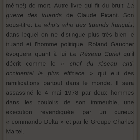
même!) de mort. Autre livre qui fit du bruit:
La
guerre des truands
de Claude Picant. Son
sous-titre:
Le who's who des truands français
,
dans lequel on ne distingue plus très bien le
truand et l'homme politique. Roland Gaucher
évoquera quant à lui
Le Réseau Curiel
qu'il
décrit comme le «
chef du réseau anti-
occidental le plus efficace »
qui eut des
ramifications partout dans le monde. Il sera
assassiné le 4 mai 1978 par deux hommes
dans les couloirs de son immeuble, une
exécution revendiquée par un curieux
« commando Delta » et par le Groupe Charles
Martel.