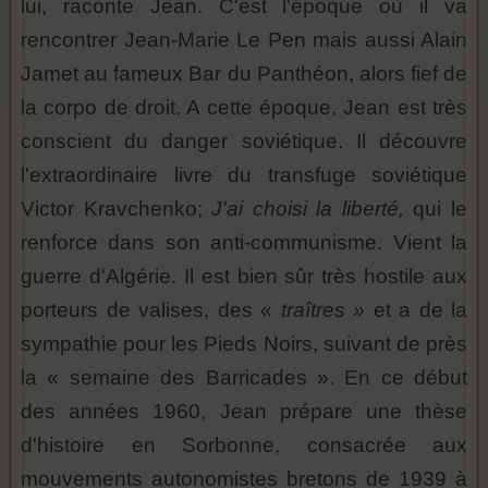
lui, raconte Jean. C'est l'époque où il va
rencontrer Jean-Marie Le Pen mais aussi Alain
Jamet au fameux Bar du Panthéon, alors fief de
la corpo de droit. A cette époque, Jean est très
conscient du danger soviétique. Il découvre
l'extraordinaire livre du transfuge soviétique
Victor Kravchenko;
J'ai choisi la liberté,
qui le
renforce dans son anti-communisme. Vient la
guerre d'Algérie. Il est bien sûr très hostile aux
porteurs de valises, des «
traîtres »
et a de la
sympathie pour les Pieds Noirs, suivant de près
la « semaine des Barricades ». En ce début
des années 1960, Jean prépare une thèse
d'histoire en Sorbonne, consacrée aux
mouvements autonomistes bretons de 1939 à