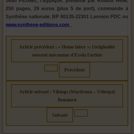
Jean Picollec, l'atypique,
présenté par Roland Hélie,
250 pages, 29 euros (plus 5 de port), commande à
Synthèse nationale, BP 80135-22301 Lannion PDC ou
www.synthese-editions.com
Article précédent : « Homo faber »: l'originalité
souvent méconnue d'Evola l'artiste
Précédent
Article suivant : Vikings (Wardruna – Völuspá)
Викинги
Suivant