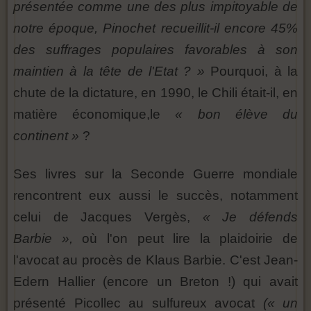
présentée comme une des plus impitoyable de
notre époque, Pinochet recueillit-il encore 45%
des suffrages populaires favorables à son
maintien à la tête de l'Etat ? »
Pourquoi, à la
chute de la dictature, en 1990, le Chili était-il, en
matière économique,le
« bon élève du
continent »
?
Ses livres sur la Seconde Guerre mondiale
rencontrent eux aussi le succès, notamment
celui de Jacques Vergès,
« Je défends
Barbie »,
où l'on peut lire la plaidoirie de
l'avocat au procès de Klaus Barbie. C'est Jean-
Edern Hallier (encore un Breton !) qui avait
présenté Picollec au sulfureux avocat
(« un