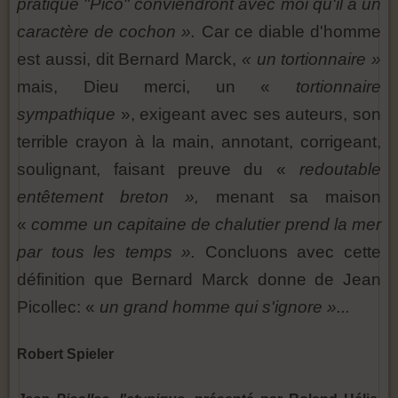
pratiqué "Pico" conviendront avec moi qu'il a un
caractère de cochon ».
Car ce diable d'homme
est aussi, dit Bernard Marck,
« un tortionnaire »
mais, Dieu merci, un «
tortionnaire
sympathique
», exigeant avec ses auteurs, son
terrible crayon à la main, annotant, corrigeant,
soulignant, faisant preuve du «
redoutable
entêtement breton »,
menant sa maison
«
comme un capitaine de chalutier prend la mer
par tous les temps ».
Concluons avec cette
définition que Bernard Marck donne de Jean
Picollec: «
un grand homme qui s'ignore »...
Robert Spieler