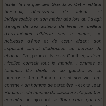
feinte: la marque des Grands ».
Cet
« éditeur
hors-pair, découvreur de talents et
indépassable en son métier dès lors qu'il s'agit
d'exiger de ses auteurs de livrer le meilleur
d'eux-mêmes n'hésite pas à mettre, sa
noblesse d'âme et de cœur aidant, son
imposant carnet d'adresses au service de
chacun.
Car, poursuit Nicolas Gauthier
, « Jean
Picollec connaît tout le monde. Hommes et
femmes. De droite et de gauche ».
Le
journaliste Jean Bothorel décrit son vieil ami
comme «
un homme de caractère »
et cite Jean
Renard:
« Un homme de caractère n'a pas bon
caractère »,
ajoutant:
« Tous ceux qui ont