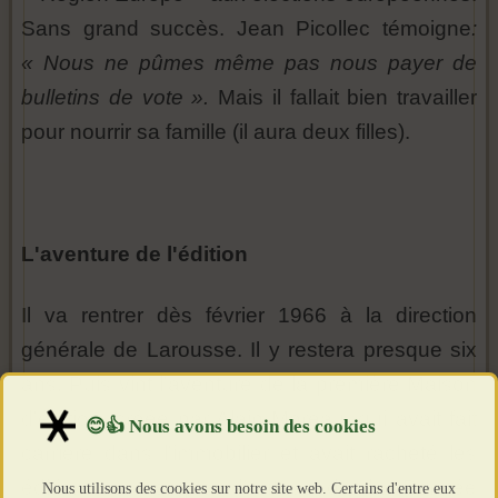
Sans grand succès. Jean Picollec témoigne
:
« Nous ne pûmes même pas nous payer de
bulletins de vote ».
Mais il fallait bien travailler
pour nourrir sa famille (il aura deux filles).
L'aventure de l'édition
Il va rentrer dès février 1966 à la direction
générale de Larousse. Il y restera presque six
ans. Puis vint l'aventure de la première Maison
d'édition, créée par Alain Moreau, qui avait fait
carrière dans l'immobilier et avait racheté les
éditions à compte d'auteur de la Pensée
Nous utilisons des cookies sur notre site web. Certains d'entre eux