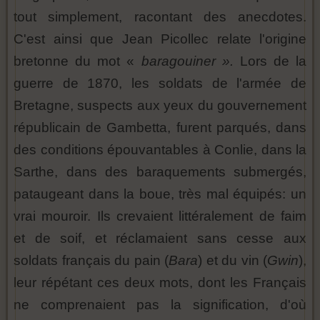
tout simplement, racontant des anecdotes.
C'est ainsi que Jean Picollec relate l'origine
bretonne du mot «
baragouiner ».
Lors de la
guerre de 1870, les soldats de l'armée de
Bretagne, suspects aux yeux du gouvernement
républicain de Gambetta, furent parqués, dans
des conditions épouvantables à Conlie, dans la
Sarthe, dans des baraquements submergés,
pataugeant dans la boue, très mal équipés: un
vrai mouroir. Ils crevaient littéralement de faim
et de soif, et réclamaient sans cesse aux
soldats français du pain (
Bara
) et du vin (
Gwin
),
leur répétant ces deux mots, dont les Français
ne comprenaient pas la signification, d'où