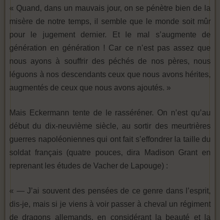
« Quand, dans un mauvais jour, on se pénètre bien de la
misère de notre temps, il semble que le monde soit mûr
pour le jugement dernier. Et le mal s’augmente de
génération en génération ! Car ce n’est pas assez que
nous ayons à souffrir des péchés de nos pères, nous
léguons à nos descendants ceux que nous avons hérites,
augmentés de ceux que nous avons ajoutés. »
Mais Eckermann tente de le rasséréner. On n’est qu’au
début du dix-neuvième siècle, au sortir des meurtrières
guerres napoléoniennes qui ont fait s’effondrer la taille du
soldat français (quatre pouces, dira Madison Grant en
reprenant les études de Vacher de Lapouge) :
« — J’ai souvent des pensées de ce genre dans l’esprit,
dis-je, mais si je viens à voir passer à cheval un régiment
de dragons allemands, en considérant la beauté et la