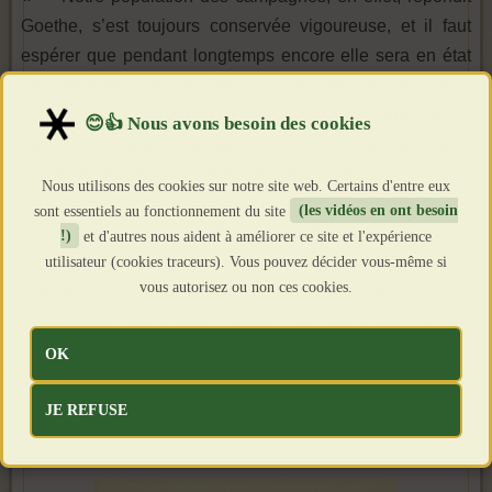
Goethe, s’est toujours conservée vigoureuse, et il faut
espérer que pendant longtemps encore elle sera en état
non-seulement de nous fournir de solides cavaliers, mais
aussi de nous préserver d’une chute et d’une décadence
absolues. Elle est comme un dépôt où viennent sans
cesse se refaire et se retremper les forces alanguies de
Nous utilisons des cookies sur notre site web. Certains d'entre eux
l’humanité. Mais allez dans nos grandes villes, et vous
sont essentiels au fonctionnement du site
(les vidéos en ont besoin
aurez une autre impression. Causez avec un nouveau
!)
et d'autres nous aident à améliorer ce site et l'expérience
utilisateur (cookies traceurs). Vous pouvez décider vous-même si
Diable boiteux, ou liez-vous avec un médecin ayant une
vous autorisez ou non ces cookies.
clientèle considérable, il vous racontera tout bas des
histoires qui vous feront tressaillir en vous montrant de
quelles misères, de quelles infirmités souffrent la nature
OK
humaine et la société. »
JE REFUSE