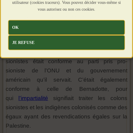
utilisateur (cookies traceurs). Vous pouvez décider vous-même si
Bernadotte pendant les négociations. Bunche
vous autorisez ou non ces cookies.
savait bien que Lie «
était tout sauf objectif sur
des questions majeures telles que la
OK
Palestine
».
JE REFUSE
Pourtant, la sympathie de Bunche pour les
sionistes était conforme au parti pris pro-
sioniste de l’ONU et du gouvernement
américain qu’il servait. C’était également
conforme à celle de Bernadotte, pour
qui
l’impartialité
signifiait traiter les colons
sionistes et les indigènes colonisés comme des
égaux ayant des revendications égales sur la
Palestine.