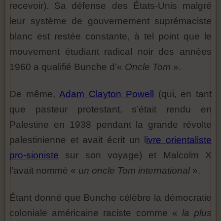
recevoir). Sa défense des États-Unis malgré
leur système de gouvernement suprémaciste
blanc est restée constante, à tel point que le
mouvement étudiant radical noir des années
1960 a qualifié Bunche d’«
Oncle Tom
».
De même,
Adam Clayton Powell
(qui, en tant
que pasteur protestant, s’était rendu en
Palestine en 1938 pendant la grande révolte
palestinienne et avait écrit un l
ivre orientaliste
pro-sioniste
sur son voyage) et Malcolm X
l’avait nommé «
un oncle Tom international
».
Étant donné que Bunche célèbre la démocratie
coloniale américaine raciste comme «
la plus