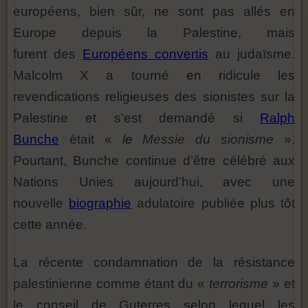
européens, bien sûr, ne sont pas allés en
Europe depuis la Palestine, mais
furent des
Européens convertis
au judaïsme.
Malcolm X a tourné en ridicule les
revendications religieuses des sionistes sur la
Palestine et s’est demandé si
Ralph
Bunche
était «
le Messie du sionisme
».
Pourtant, Bunche continue d’être célébré aux
Nations Unies aujourd’hui, avec une
nouvelle
biographie
adulatoire publiée plus tôt
cette année.
La récente condamnation de la résistance
palestinienne comme étant du «
terrorisme
» et
le conseil de Guterres selon lequel les