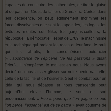
capables de construire des cathédrales, de tirer le glaive
et de partir en Croisade tailler du Sarrazin…Certes, dans
leur décadence, on peut légitimement incriminer les
forces dissolvantes que sont les apatrides, les loges, les
évêques montés sur Nike, les garçons-coiffeurs, la
république, la démocratie, l’esprit de 1789, le machinisme
et la technique qui broient les races et leur âme, le bruit
qui les abrutis, le consumérisme outrancier
(«
l’abondance de l’épicerie tue les passions »
disait
Drieu)…Il n’empêche, le mal est en nous. Nous avons
décidé de nous laisser glisser sur notre pente naturelle,
celle de la facilité et de l’oisiveté. Seul le combat pour un
idéal qui nous dépasse et nous transcende peut
aujourd’hui élever l’homme, le sortir de son
endormissement. «
Peu importe que l’on gagne ou que
l’on perde, l’essentiel est de se battre
» avait coutume de