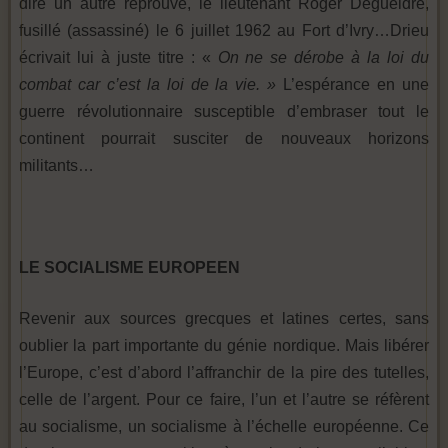
dire un autre réprouvé, le lieutenant Roger Degueldre,
fusillé (assassiné) le 6 juillet 1962 au Fort d’Ivry…Drieu
écrivait lui à juste titre : «
On ne se dérobe à la loi du
combat car c’est la loi de la vie. »
L’espérance en une
guerre révolutionnaire susceptible d’embraser tout le
continent pourrait susciter de nouveaux horizons
militants…
LE SOCIALISME EUROPEEN
Revenir aux sources grecques et latines certes, sans
oublier la part importante du génie nordique. Mais libérer
l’Europe, c’est d’abord l’affranchir de la pire des tutelles,
celle de l’argent. Pour ce faire, l’un et l’autre se réfèrent
au socialisme, un socialisme à l’échelle européenne. Ce