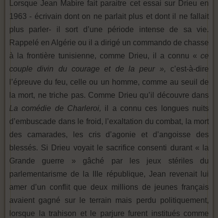
Lorsque Jean Mabire fait paraitre cet essai sur Drieu en
1963 - écrivain dont on ne parlait plus et dont il ne fallait
plus parler- il sort d’une période intense de sa vie.
Rappelé en Algérie ou il a dirigé un commando de chasse
à la frontière tunisienne, comme Drieu, il a connu «
ce
couple divin du courage et de la peur »,
c’est-à-dire
l’épreuve du feu, celle ou un homme, comme au seuil de
la mort, ne triche pas. Comme Drieu qu’il découvre dans
La comédie de Charleroi,
il a connu ces longues nuits
d’embuscade dans le froid, l’exaltation du combat, la mort
des camarades, les cris d’agonie et d’angoisse des
blessés. Si Drieu voyait le sacrifice consenti durant « la
Grande guerre » gâché par les jeux stériles du
parlementarisme de la IIIe république, Jean revenait lui
amer d’un conflit que deux millions de jeunes français
avaient gagné sur le terrain mais perdu politiquement,
lorsque la trahison et le parjure furent institués comme