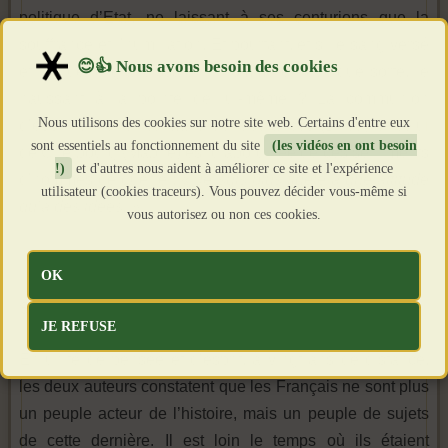
politique d’Etat, ne laissant à ses centurions que la
souffrance et l’humiliation. Et pourtant, et si le sang versé
et la guerre grandissaient l’homme en quelque sorte, le
haussant à la pointe de lui-même ? La communion
Nous utilisons des cookies sur notre site web. Certains d'entre eux
d’esprit entre le Normand de Coutances (Drieu) et celui
sont essentiels au fonctionnement du site
(les vidéos en ont besoin
de Cherbourg (Mabire) est d’abord née de ces sentiments
!)
et d'autres nous aident à améliorer ce site et l'expérience
d’hommes de guerre : «
Je suis plus fidèle à une attitude
utilisateur (cookies traceurs). Vous pouvez décider vous-même si
qu’a des idées. »
vous autorisez ou non ces cookies.
OK
S’ELEVER, TOUJOURS
JE REFUSE
En unité de pensée et d’esprit, à vingt ans de distance,
les deux auteurs constatent que les Français ne sont plus
un peuple acteur de l’histoire, mais un peuple de sujets
de cette dernière. Il est loin le temps où ils étaient