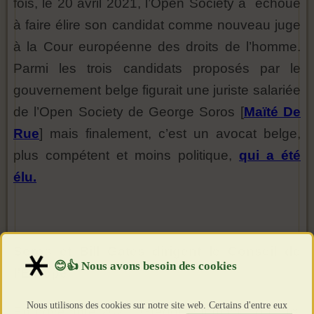
fois, le 20 avril 2021, l’Open Society a échoué
à faire élire son candidat comme nouveau juge
à la Cour européenne des droits de l’homme.
Parmi les trois candidats proposés par le
gouvernement belge figurait une juriste salariée
de l’Open Society de George Soros [
Maïté De
Rue
] mais finalement, c’est un avocat belge,
plus compétent et moins politique,
qui a été
élu.
Soros et Bill Gates dirigent le Conseil de
l’Europe
Nous utilisons des cookies sur notre site web. Certains d'entre eux
En novembre 2020, Grégor Puppinck, toujours