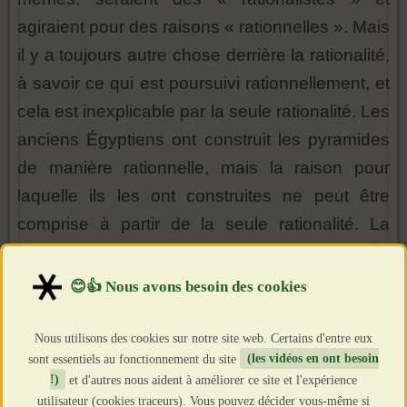
agiraient pour des raisons « rationnelles ». Mais
il y a toujours autre chose derrière la rationalité,
à savoir ce qui est poursuivi rationnellement, et
cela est inexplicable par la seule rationalité. Les
anciens Égyptiens ont construit les pyramides
de manière rationnelle, mais la raison pour
laquelle ils les ont construites ne peut être
comprise à partir de la seule rationalité. La
chose primordiale est la volonté, le fait qu'ils
aient voulu quelque chose, et cette volonté est
l'expression de leur caractère spécifique, de
leur nature, de leur âme.
Nous utilisons des cookies sur notre site web. Certains d'entre eux
sont essentiels au fonctionnement du site
(les vidéos en ont besoin
!)
et d'autres nous aident à améliorer ce site et l'expérience
utilisateur (cookies traceurs). Vous pouvez décider vous-même si