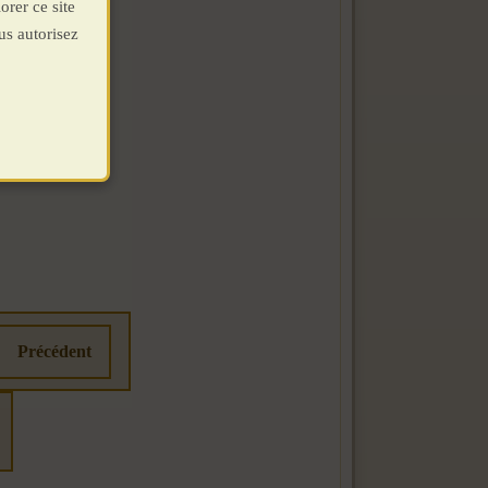
orer ce site
us autorisez
Précédent