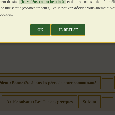
ent du site
(les vidéos en ont besoin !)
et d'autres nous aident à améli
ence utilisateur (cookies traceurs). Vous pouvez décider vous-même si vo
cookies.
OK
JE REFUSE
édent : Bonne fête à tous les pères de notre communauté
Article suivant : Les illusions grecques
Suivant