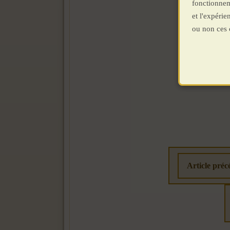
fonctionnem
et l'expéri
ou non ces 
Article préc