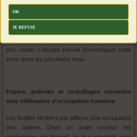
Si les traces se poursuivent entre les deux
OK
secteurs, le site préhistorique de Mirow
JE REFUSE
prendrait une toute autre ampleur. Le chantier
n'aurait alors effleuré qu'une frange d'un habitat
plus vaste. L'équipe prévoit d'investiguer cette
zone dans les prochains mois.
Foyers, poteries et coquillages racontent
trois millénaires d'occupation humaine
Les fouilles révèlent par ailleurs une occupation
plus tardive. Dans un autre secteur, les
spécialistes ont dégagé un four construit avec