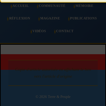
ACCUEIL
COMMUNAUTÉ
MÉMOIRE
RÉFLEXION
MAGAZINE
PUBLICATIONS
VIDÉOS
CONTACT
Copie d'article autorisée en affichant le lien
vers l'article d'origine
© 2026 Terre & Peuple