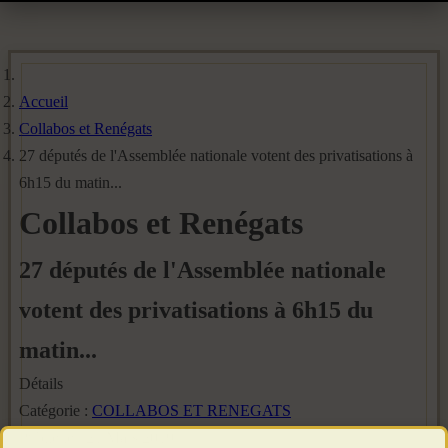
Accueil
Collabos et Renégats
27 députés de l'Assemblée nationale votent des privatisations à
6h15 du matin...
Collabos et Renégats
27 députés de l'Assemblée nationale
votent des privatisations à 6h15 du
matin...
Détails
Catégorie :
COLLABOS ET RENEGATS
Publié le : 21 Mars 2019