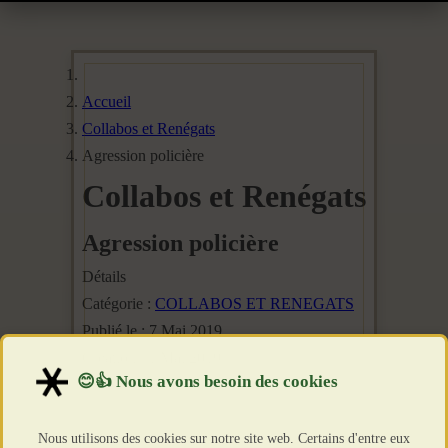
Accueil
Collabos et Renégats
Agression policière
Collabos et Renégats
Agression policière
Détails
Catégorie :
COLLABOS ET RENEGATS
Publié le : 7 Mai 2019
Création : 1 Mai 2019
Clics : 4230
Nous utilisons des cookies sur notre site web. Certains d'entre eux