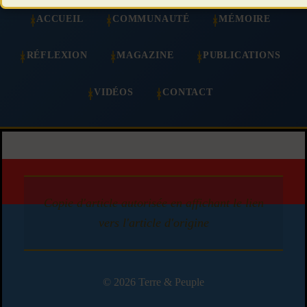
ACCUEIL
COMMUNAUTÉ
MÉMOIRE
RÉFLEXION
MAGAZINE
PUBLICATIONS
VIDÉOS
CONTACT
Copie d'article autorisée en affichant le lien
vers l'article d'origine
© 2026 Terre & Peuple