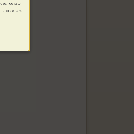
orer ce site
us autorisez