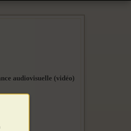
nce audiovisuelle (vidéo)
u