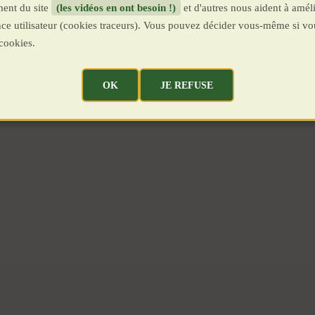
ent du site
(les vidéos en ont besoin !)
et d'autres nous aident à améli
ence utilisateur (cookies traceurs). Vous pouvez décider vous-même si vo
cookies.
OK
JE REFUSE