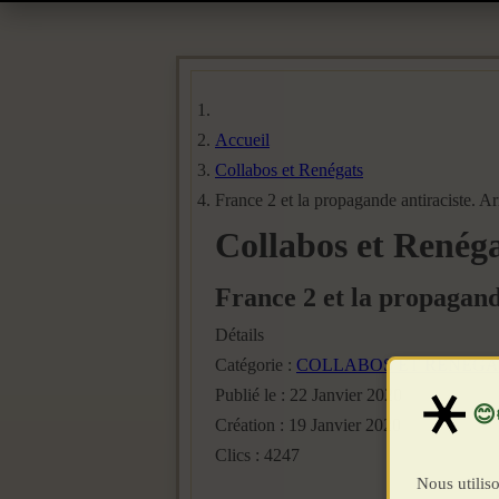
Accueil
Collabos et Renégats
France 2 et la propagande antiraciste. A
Collabos et Renég
France 2 et la propagand
Détails
Catégorie :
COLLABOS ET RENEGA
Publié le : 22 Janvier 2020
Création : 19 Janvier 2020
Clics : 4247
Nous utiliso