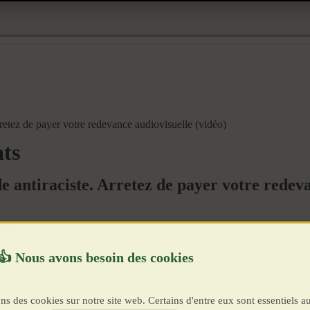
rretez de payer votre redevance audiovisuelle (vidéo)
ats
e antiraciste. Arretez de payer votre redeva
TS
ns des cookies sur notre site web. Certains d'entre eux sont essentiels a