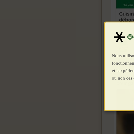
Nous utiliso
fonctionnem
et l'expéri
ou non ces 