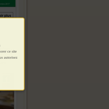
u
orer ce site
us autorisez