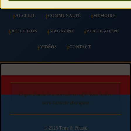
ACCUEIL
COMMUNAUTÉ
MÉMOIRE
RÉFLEXION
MAGAZINE
PUBLICATIONS
VIDÉOS
CONTACT
Copie d'article autorisée en affichant le lien
vers l'article d'origine
© 2026 Terre & Peuple