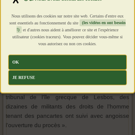
Nous utilisons des cookies sur notre site web. Certains d'entre eux
Falsification des accusations
sont essentiels au fonctionnement du site
(les vidéos en ont besoin
!)
et d'autres nous aident à améliorer ce site et l'expérience
La manipulation ne s’arrête pas là. Les
utilisateur (cookies traceurs). Vous pouvez décider vous-même si
journalistes des articles mentionnés ci-dessus
vous autorisez ou non ces cookies.
s’emploient à provoquer l’empathie du lecteur,
tant pour les soutiens que pour les 24
OK
personnes inculpées :
JE REFUSE
Le Monde nous apprend que « Devant le
tribunal de l’île grecque de Lesbos, des
dizaines de militants des droits de l’homme
tenant des pancartes ont suivi avec angoisse
l’ouverture du procès ».