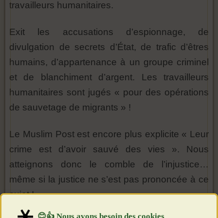
travailleurs humanitaires.
Exit les accusations d’espionnage, de
divulgation de secrets d’État, de trafic d’êtres
humains, d’appartenance à un groupe criminel
et de blanchiment d’argent. Les travailleurs
humanitaires sont jugés « pour des opérations
de sauvetage de migrants » !
Le Muslim Post est encore plus explicite « Leur
crime est d’avoir sauvé des vies ». Nous
atteignons donc le comble de l’injustice…
même si la justice ne s’est pas prononcée à ce
sujet !