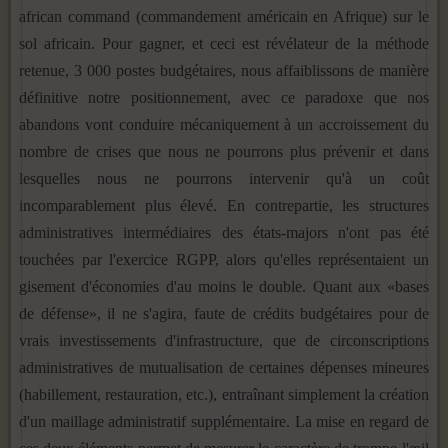
african command (commandement américain en Afrique) sur le
sol africain. Pour gagner, et ceci est révélateur de la méthode
retenue, 3 000 postes budgétaires, nous affaiblissons de manière
définitive notre positionnement, avec ce paradoxe que nos
abandons vont conduire mécaniquement à un accroissement du
nombre de crises que nous ne pourrons plus prévenir et dans
lesquelles nous ne pourrons intervenir qu'à un coût
incomparablement plus élevé. En contrepartie, les structures
administratives intermédiaires des états-majors n'ont pas été
touchées par l'exercice RGPP, alors qu'elles représentaient un
gisement d'économies d'au moins le double. Quant aux «bases
de défense», il ne s'agira, faute de crédits budgétaires pour de
vrais investissements d'infrastructure, que de circonscriptions
administratives de mutualisation de certaines dépenses mineures
(habillement, restauration, etc.), entraînant simplement la création
d'un maillage administratif supplémentaire. La mise en regard de