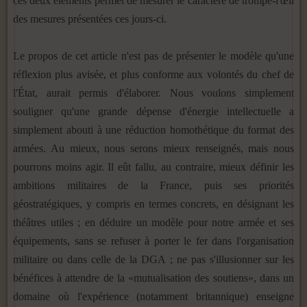
ces deux éléments permet de mesurer le caractère de trompe-l'œil
des mesures présentées ces jours-ci.
Le propos de cet article n'est pas de présenter le modèle qu'une
réflexion plus avisée, et plus conforme aux volontés du chef de
l'État, aurait permis d'élaborer. Nous voulons simplement
souligner qu'une grande dépense d'énergie intellectuelle a
simplement abouti à une réduction homothétique du format des
armées. Au mieux, nous serons mieux renseignés, mais nous
pourrons moins agir. Il eût fallu, au contraire, mieux définir les
ambitions militaires de la France, puis ses priorités
géostratégiques, y compris en termes concrets, en désignant les
théâtres utiles ; en déduire un modèle pour notre armée et ses
équipements, sans se refuser à porter le fer dans l'organisation
militaire ou dans celle de la DGA ; ne pas s'illusionner sur les
bénéfices à attendre de la «mutualisation des soutiens», dans un
domaine où l'expérience (notamment britannique) enseigne