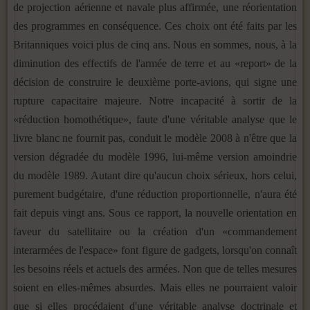
de projection aérienne et navale plus affirmée, une réorientation
des programmes en conséquence. Ces choix ont été faits par les
Britanniques voici plus de cinq ans. Nous en sommes, nous, à la
diminution des effectifs de l'armée de terre et au «report» de la
décision de construire le deuxième porte-avions, qui signe une
rupture capacitaire majeure. Notre incapacité à sortir de la
«réduction homothétique», faute d'une véritable analyse que le
livre blanc ne fournit pas, conduit le modèle 2008 à n'être que la
version dégradée du modèle 1996, lui-même version amoindrie
du modèle 1989. Autant dire qu'aucun choix sérieux, hors celui,
purement budgétaire, d'une réduction proportionnelle, n'aura été
fait depuis vingt ans. Sous ce rapport, la nouvelle orientation en
faveur du satellitaire ou la création d'un «commandement
interarmées de l'espace» font figure de gadgets, lorsqu'on connaît
les besoins réels et actuels des armées. Non que de telles mesures
soient en elles-mêmes absurdes. Mais elles ne pourraient valoir
que si elles procédaient d'une véritable analyse doctrinale et