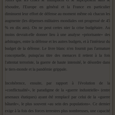
résoudre, l'Europe en général et la France en particulier
diminuent leur effort de défense au moment même où chacun les
augmente (les dépenses militaires mondiales ont progressé de 45
% en dix ans). On ne peut certes nier la crise budgétaire. Au
moins devrait-elle donner lieu à une analyse «priorisante» des
arbitrages, entre la défense et les autres budgets, et à l'intérieur du
budget de la défense. Le livre blanc n'en fournit pas l'armature
conceptuelle, puisqu'au titre des menaces il retient à la fois
l'attentat terroriste, la guerre de haute intensité, le désordre dans
le tiers-monde et la pandémie grippale.
Incohérence, ensuite, par rapport à l'évolution de la
«conflictualité», le paradigme de la «guerre industrielle» (entre
arsenaux étatiques) ayant été remplacé par celui de la «guerre
bâtarde», le plus souvent «au sein des populations». Ce dernier
exige à la fois des forces terrestres plus nombreuses, une capacité