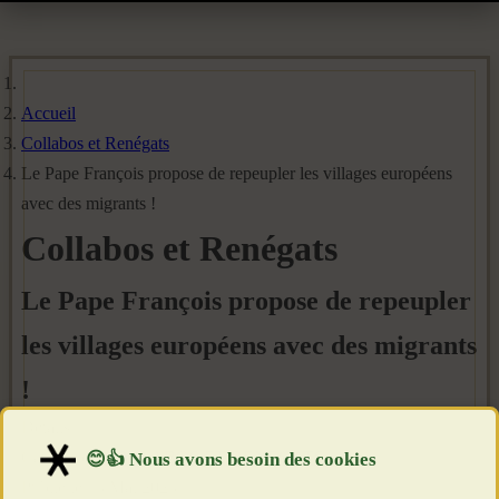
Accueil
Collabos et Renégats
Le Pape François propose de repeupler les villages européens
avec des migrants !
Collabos et Renégats
Le Pape François propose de repeupler
les villages européens avec des migrants
!
Détails
Catégorie :
COLLABOS ET RENEGATS
Publié le : 3 Mai 2023