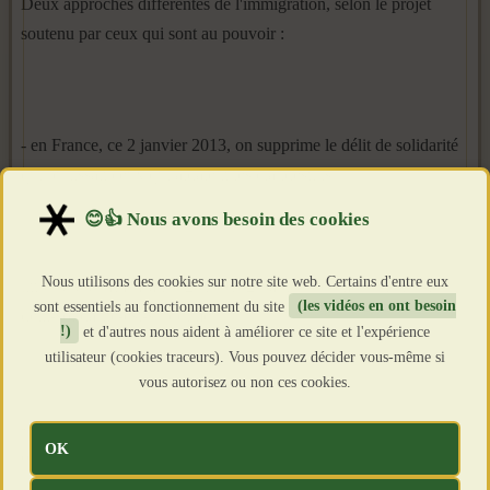
Deux approches différentes de l'immigration, selon le projet
soutenu par ceux qui sont au pouvoir :
- en France, ce 2 janvier 2013, on supprime le délit de solidarité
qui punissait ceux qui aidaient les clandestins
Nous utilisons des cookies sur notre site web. Certains d'entre eux
http://www.rfi.fr/france/20130102-papiers-promesse-tenue-le-
sont essentiels au fonctionnement du site
(les vidéos en ont besoin
delit-solidarite-est-supprime
!)
et d'autres nous aident à améliorer ce site et l'expérience
utilisateur (cookies traceurs). Vous pouvez décider vous-même si
vous autorisez ou non ces cookies.
- en Russie,ce 3 janvier, on durcit les sanctions pour les
OK
organisateurs de l'immigration illégale