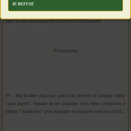
JE REFUSE
http://fr.rian.ru/politique/20130103/197126214.html
PS : Big brother dans son soucis de nettoyer le langage utilise
"sans papier", histoire de les plaindre; nous nous continuons à
utiliser "clandestins" pour souligner le fait qu'ils sont hors la loi...