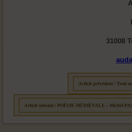
A
31008 T
auda
Article précédent : Trois n
Article suivant : POÉSIE MÉDIÉVALE – Michel PAS