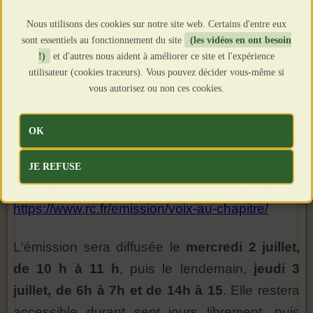
Nous utilisons des cookies sur notre site web. Certains d'entre eux
sont essentiels au fonctionnement du site
(les vidéos en ont besoin
!)
et d'autres nous aident à améliorer ce site et l'expérience
utilisateur (cookies traceurs). Vous pouvez décider vous-même si
vous autorisez ou non ces cookies.
OK
Anne Le Pape reçoit Alain Lanavère sur Radio
Coutoisie pour parler des Poèmes de Robert
JE REFUSE
Brasillach (éd. des 7 Couleurs).
https://www.rc.fr/emission/voix-au-chapitre/
L'émission sera diffusée le
mercredi 2 juillet,
de 10 h à 11 h
, puis le lendemain,
jeudi 3
juillet, de 6h à 7h et de 14h à 15
. Elle restera
accessible durant sept jours librement, puis