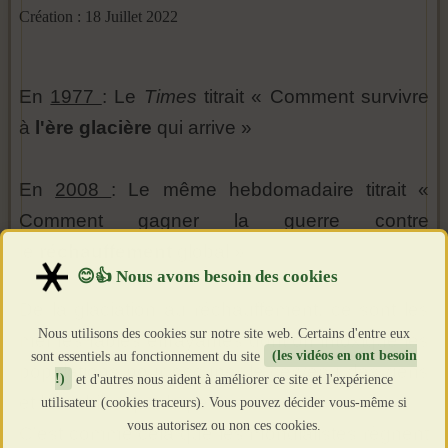
Création : 18 Juillet 2022
En
1977
: Le
Times
titrait « Comment survivre
à
l'ère glacière
qui arrive »
En
2008
: Le même hebdomadaire titrait «
Comment gagner la guerre contre
le
réchauffement
global »
De la glaciation au réchauffement, ce sont les
Nous utilisons des cookies sur notre site web. Certains d'entre eux
mêmes fables effrayantes dont on intoxique les
sont essentiels au fonctionnement du site
(les vidéos en ont besoin
populations pour occuper le cerveau des gens
!)
et d'autres nous aident à améliorer ce site et l'expérience
et les inhiber par la peur.
utilisateur (cookies traceurs). Vous pouvez décider vous-même si
vous autorisez ou non ces cookies.
C'est comme cela que les mondialistes règnent