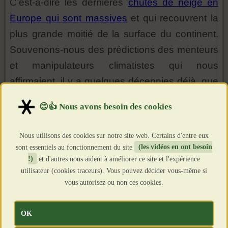
C’est-à-dire les dernières
chutes de neige en
Europe qui sont massives
et qui recouvrent la
plus grande moitié de la surface du continent.
Souvenons-nous des prédictions des menteurs
et manipulateurs climatistes qui nous
affirmaient, il y a quelques décennies déjà, que
la neige ne serait qu’un lointain souvenir à
cause du réchauffement climatique !
Nous utilisons des cookies sur notre site web. Certains d'entre eux
Reste à savoir maintenant si les gens vont
sont essentiels au fonctionnement du site
(les vidéos en ont besoin
accepter la réalité qui s’impose à eux ou fermer
!)
et d'autres nous aident à améliorer ce site et l'expérience
utilisateur (cookies traceurs). Vous pouvez décider vous-même si
les yeux et continuer de se bercer avec les
vous autorisez ou non ces cookies.
mensonges de la Doxa.
OK