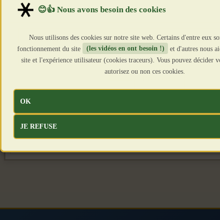
compte-courant/
Nous utilisons des cookies sur notre site web. Certains d'entre eux so
Article précédent : CE QUE LES MEDIAS NE DISEN
fonctionnement du site
(les vidéos en ont besoin !)
et d'autres nous a
SNCF
site et l'expérience utilisateur (cookies traceurs). Vous pouvez décider
autorisez ou non ces cookies.
Précédent
OK
Article suivant : La crise est un mode de gouvernement.
JE REFUSE