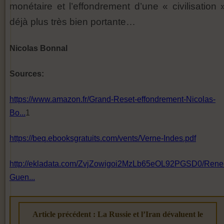
monétaire et l’effondrement d’une « civilisation 
déjà plus très bien portante…
Nicolas Bonnal
Sources:
https://www.amazon.fr/Grand-Reset-effondrement-Nicolas-
Bo...
1
https://beq.ebooksgratuits.com/vents/Verne-Indes.pdf
http://ekladata.com/ZvjZowigoi2MzLb65eOL92PGSD0/Rene
Guen...
Article précédent : La Russie et l’Iran dévaluent le