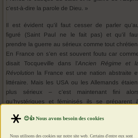
c’est-à-dire la parole de Dieu. »
Il est évident qu’il faut cesser de parler qu’a
figuré (Saint Paul ne le fait pas) et qu’il fau
prendre la guerre au sérieux comme tout chrétien
En France on s’en est souvent foutu car comm
disait Tocqueville dans l’
Ancien Régime et l
Révolution
la France est une nation abstraite e
littéraire. Mais les USA ou les Allemands étaien
plus sérieux – c’est maintenant fini alor
qu’hystériques et féminisés ils se préparent 
déclarer la guerre aux deux puissances les plu
riches du monde sur le plan minier et industriel.
Nous utilisons des cookies sur notre site web. Certains d'entre eux sont