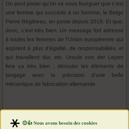
On peut parier qu’on va nous fourguer que c’est
une femme qui succède à un homme, le Belge
Pierre Régibeau, en poste depuis 2019. Et que,
donc, c’est très bien. Un message fort adressé
à toutes les femmes de l’Union européenne qui
aspirent à plus d’égalité, de responsabilités, et
qui travaillent dur, etc. Ursula von der Leyen
fera ça très bien : dérouler les éléments de
langage avec la précision d’une belle
mécanique de fabrication allemande.
Mettons que tout cela ne soit que ragots