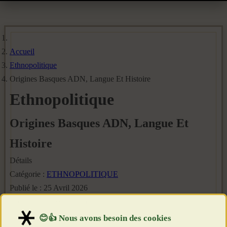
Accueil
Ethnopolitique
Origines Basques ADN, Langue Et Histoire
Ethnopolitique
Origines Basques ADN, Langue Et
Histoire
Détails
Catégorie :
ETHNOPOLITIQUE
Publié le : 25 Avril 2026
Création : 25 Avril 2026
Clics : 710