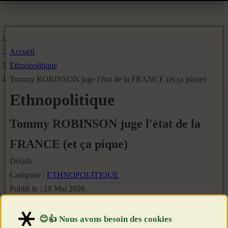
Accueil
Ethnopolitique
Tommy ROBINSON juge l'état de la FRANCE (et ça pique)
Ethnopolitique
Tommy ROBINSON juge l'état de la
FRANCE (et ça pique)
Détails
Catégorie :
ETHNOPOLITIQUE
Publié le : 18 Mai 2026
Création : 18 Mai 2026
Clics : 630