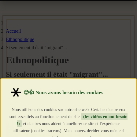
Accueil
Ethnopolitique
Si seulement il était "migrant"...
Ethnopolitique
Si seulement il était "migrant"...
Détails
Catégorie :
ETHNOPOLITIQUE
Publié le : 30 Octobre 2015
Création : 30 Octobre 2015
Nous utilisons des cookies sur notre site web. Certains d'entre eux
sont essentiels au fonctionnement du site
(les vidéos en ont besoin
Clics : 6878
!)
et d'autres nous aident à améliorer ce site et l'expérience
utilisateur (cookies traceurs). Vous pouvez décider vous-même si