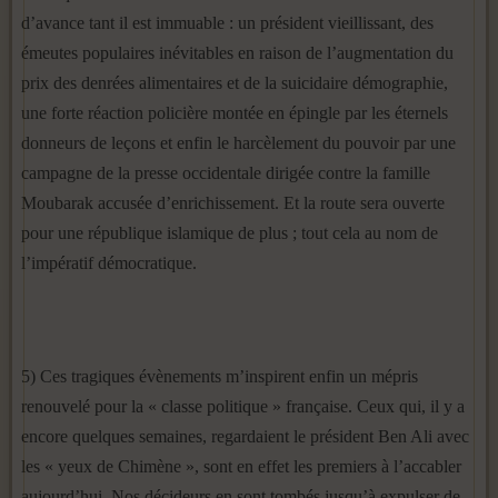
d’avance tant il est immuable : un président vieillissant, des
émeutes populaires inévitables en raison de l’augmentation du
prix des denrées alimentaires et de la suicidaire démographie,
une forte réaction policière montée en épingle par les éternels
donneurs de leçons et enfin le harcèlement du pouvoir par une
campagne de la presse occidentale dirigée contre la famille
Moubarak accusée d’enrichissement. Et la route sera ouverte
pour une république islamique de plus ; tout cela au nom de
l’impératif démocratique.
5) Ces tragiques évènements m’inspirent enfin un mépris
renouvelé pour la « classe politique » française. Ceux qui, il y a
encore quelques semaines, regardaient le président Ben Ali avec
les « yeux de Chimène », sont en effet les premiers à l’accabler
aujourd’hui. Nos décideurs en sont tombés jusqu’à expulser de