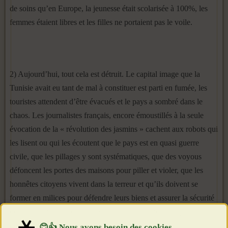
de soins qu’en Europe, la jeunesse était scolarisée à 100%, les
femmes étaient libres et les filles ne portaient pas le voile.
2) Aujourd’hui, tout cela est détruit. Le capital image que la
Tunisie avait eu tant de mal à constituer est parti en fumée, les
touristes attendent d’être évacués et le pays a sombré dans le
chaos. Les journalistes français, encore émoustillés à la seule
évocation de la « révolution des jasmins » cachent aux robots qui
les lisent ou qui les écoutent que le pays est en quasi guerre
civile, que les pillages y sont systématiques, que des voyous
défoncent les portes des maisons pour piller et violer, que les
honnêtes citoyens vivent dans la terreur et qu’ils doivent se
former en milices pour défendre leurs biens et assurer la sécurité
de leurs familles. Les mêmes nous disent doctement que le
danger islamiste n’existe pas. De fait, les seuls leaders politiques