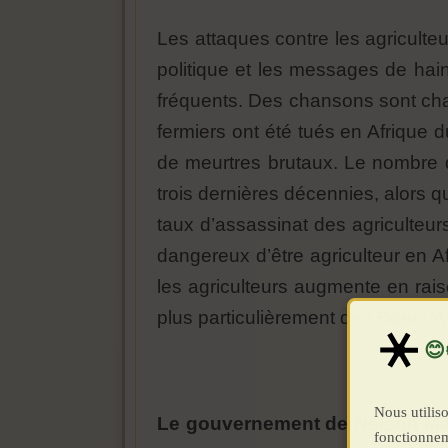
Les attaques contre les agriculteu
politique et les messages de hain
fréquents. Des chansons sont chan
fermiers ont été tués en Afrique
de meurtres brutaux. Le nombre 
trois dernières décennies, alors q
taux d’assassinat des agriculteurs
dangereux d’être agriculteur en 
les agriculteurs augmente en rai
plus particulièrement des Boers/A
Nous utiliso
Le gouvernement de Nelson Mand
fonctionnem