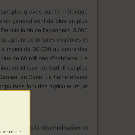
utant plus graves que la rhétorique
cs en général sont de plus en plus
epuis la fin de l’apartheid, 3 000
ompagnent de tortures extrêmes et
0 à moins de 30 000 au cours des
plus de 60 millions d’habitants. Le
inat en Afrique du Sud. Il est plus
 Damas, en Syrie. La haine envers
ulistes font des agriculteurs, et
u
dent, mais la discrimination et
orer ce site