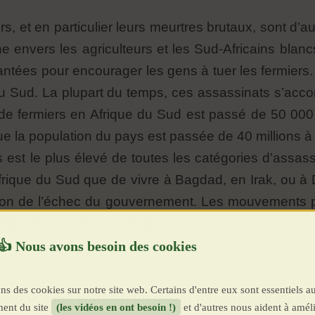
rs, et en particulier leurs meurtres brutaux, sont d’a
e envers les agriculteurs et les Sud-Africains blan
tées pour encourager les gens à tuer les fermiers. D
 du Sud. La plupart du temps, ces assassinats s’acc
de fermiers en Afrique du Sud est passé de 50 00
ue la population du pays est passée de 40 millions à 
 est le plus élevé de toutes les catégories d’assass
Afrique du Sud que de vivre à Bagdad, en Irak, ou à
son de l’échec du gouvernement. Les mouvements pop
frikaners, des boucs émissaires.
ns des cookies sur notre site web. Certains d'entre eux sont essentiels a
ela a fait l’objet d’un grand romantisme en Occi
ent du site
(les vidéos en ont besoin !)
et d'autres nous aident à améli