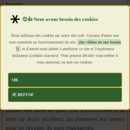
heures.
Plus de 600 Palestiniens ont été tués en
Cisjordanie depuis le début de la guerre
israélienne contre Gaza.
Nous utilisons des cookies sur notre site web. Certains d'entre eux
sont essentiels au fonctionnement du site
(les vidéos en ont besoin
Les combattants palestiniens qui ont lancé
!)
et d'autres nous aident à améliorer ce site et l'expérience
l’opération « Déluge d’El-Aqsa » ont désigné le
utilisateur (cookies traceurs). Vous pouvez décider vous-même si
vous autorisez ou non ces cookies.
motif profond du comportement israélien depuis
des années: la fusion du sionisme séculier et
OK
du néo-messianiste conduit au projet délirant
de vouloir reconstruire le Temple de Jérusalem.
JE REFUSE
C’est pour cela que les Palestiniens doivent
quitter leur terre et que, s’ils s’accrochent à la
terre de leurs ancêtres, ou prennent les armes
pour se révolter, ils sont massacrés.