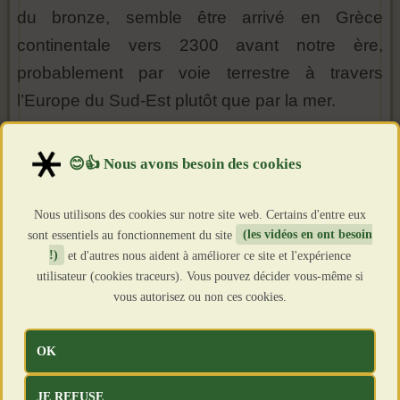
du bronze, semble être arrivé en Grèce
continentale vers 2300 avant notre ère,
probablement par voie terrestre à travers
l’Europe du Sud-Est plutôt que par la mer.
Cela ne remet pas en cause l’enracinement
local dominant, mais montre que l’histoire du
peuplement grec, comme celle de l’Europe en
Nous utilisons des cookies sur notre site web. Certains d'entre eux
général, résulte d’un mélange entre continuités
sont essentiels au fonctionnement du site
(les vidéos en ont besoin
!)
et d'autres nous aident à améliorer ce site et l'expérience
profondes et apports successifs.
utilisateur (cookies traceurs). Vous pouvez décider vous-même si
vous autorisez ou non ces cookies.
OK
Une forte continuité avec les Grecs
contemporains
JE REFUSE