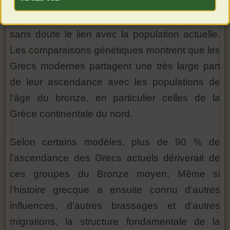
Le point le plus marquant de l’étude concerne
sans doute le lien avec la population actuelle.
Les comparaisons génétiques montrent que les
Grecs modernes partagent une très large part
de leur ascendance avec les populations de
l’âge du bronze, en particulier celles de la
Grèce continentale du nord.
Selon certains modèles, plus de 90 % de
l’ascendance des Grecs actuels dériverait de
ces groupes du Bronze moyen. Même si
l’histoire grecque a ensuite connu d’autres
influences, d’autres brassages et d’autres
migrations, la structure fondamentale de la