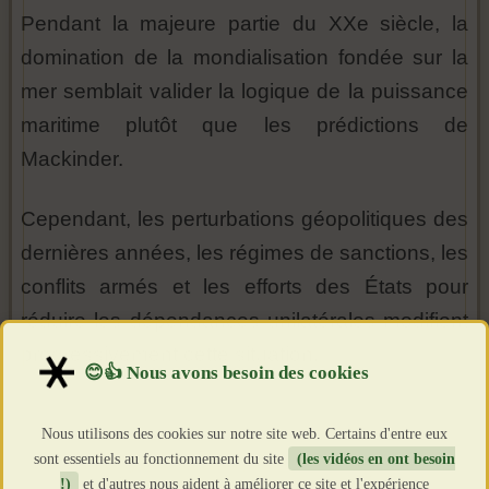
Pendant la majeure partie du XXe siècle, la
domination de la mondialisation fondée sur la
mer semblait valider la logique de la puissance
maritime plutôt que les prédictions de
Mackinder.
Cependant, les perturbations géopolitiques des
dernières années, les régimes de sanctions, les
conflits armés et les efforts des États pour
réduire les dépendances unilatérales modifient
progressivement cette situation.
Nous utilisons des cookies sur notre site web. Certains d'entre eux
sont essentiels au fonctionnement du site
(les vidéos en ont besoin
!)
et d'autres nous aident à améliorer ce site et l'expérience