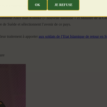
OK
JE REFUSE
ées le rendent plus criminel encore.
commme Alice Bah Kuhnke (« nouvelle suédoise » et Ministre de la Cult
re de Suède et sélectionnent l’avenir de ce pays.
leur traitement à apporter
aux soldats de l’Etat Islamique de retour en
ture