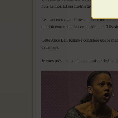
hors de moi.
Et ses motivations à peine cach
Les cancéreux gauchistes en phase terminale 
qui doit entrer dans la composition de l’Histoi
Cette Alice Bah Kuhnke considère que le meil
davantage.
Je vous présente madame le ministre de la cul