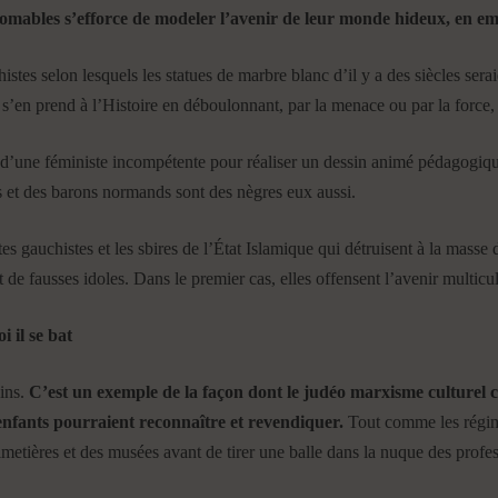
nomables s’efforce de modeler l’avenir de leur monde hideux, en emp
tes selon lesquels les statues de marbre blanc d’il y a des siècles sera
s’en prend à l’Histoire en déboulonnant, par la menace ou par la force, 
 d’une féministe incompétente pour réaliser un dessin animé pédagogiq
es et des barons normands sont des nègres eux aussi.
tes gauchistes et les sbires de l’État Islamique qui détruisent à la masse 
 de fausses idoles. Dans le premier cas, elles offensent l’avenir multicul
 il se bat
oins.
C’est un exemple de la façon dont le judéo marxisme culturel c
enfants pourraient reconnaître et revendiquer.
Tout comme les régim
imetières et des musées avant de tirer une balle dans la nuque des profes