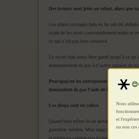
Des trésors sont jetés au rebut, alors que t
Les objets ouvragés faits en fer ont été abîmés
avant de les avoir convenablement traités et r
ce qui n’est pas bien conservé.
Le secret était assez bien gardé jusqu’à ce qu’u
demanderaient-ils pas à d’autres musées de rec
Pourquoi ne les entreposent-ils pas dans des
demandent-ils pas l’aide de bénévoles pour 
Nous utiliso
Les dieux sont en colère
fonctionnem
et l'expéri
Quand bien même ils ne serviraient que de but
ou non ces 
gauchiste suédois. Mon sang n’a fait qu’un tour
et traditions comme nos lecteurs l’ont remarqué