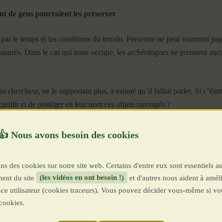
ant de gens pourraient les préserver
 par le temps et les conditions du terrain. Personne ne peut vraiment juge
estaurés. Dans le cas qui nous occupe, les archéologues ne prennent aucu
n chercheur, ne le supportant plus, a estimé qu’il fallait parler. Si c’ét
ueillir et de protéger en leur nom ces objets ouvragés ?
 coffres inventoriés, comme cela se pratique depuis des siècles ? S’i
prendre soin de ces trésors, et pourquoi ne les donnent-ils pas aux 
ns des cookies sur notre site web. Certains d'entre eux sont essentiels a
ent du site
(les vidéos en ont besoin !)
et d'autres nous aident à améli
ence utilisateur (cookies traceurs). Vous pouvez décider vous-même si vo
oirs de porte ou de couteaux, ces objets auraient un meilleur sort que
cookies.
 en apprenant cette nouvelle. Je suis un enthousiaste de la période Vikin
. Mais au-delà de mon attachement à cette culture, c’est l’outrage absol