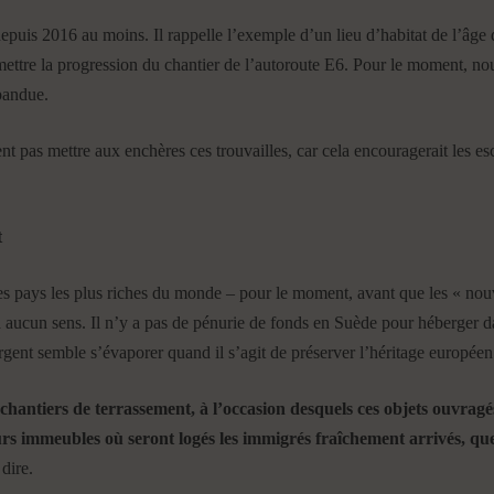
puis 2016 au moins. Il rappelle l’exemple d’un lieu d’habitat de l’âge d
mettre la progression du chantier de l’autoroute E6. Pour le moment, nou
épandue.
 pas mettre aux enchères ces trouvailles, car cela encouragerait les esc
t
es pays les plus riches du monde – pour le moment, avant que les « nou
aucun sens. Il n’y a pas de pénurie de fonds en Suède pour héberger da
rgent semble s’évaporer quand il s’agit de préserver l’héritage europé
s chantiers de terrassement, à l’occasion desquels ces objets ouvragé
rs immeubles où seront logés les immigrés fraîchement arrivés, qu
dire.