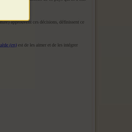
ure) approuvent ces décisions, définissent ce
 Suède
(en)
est de les aimer et de les intégrer