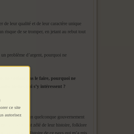
r de leur qualité et de leur caractère unique
n risque de se tromper, en jetant au rebut tout
ait un problème d’argent, pourquoi ne
ls ne veulent pas le faire, pourquoi ne
autochtones qui s’y intéressent ?
u
orer ce site
us autorisez
 dans les mains d’un quelconque gouvernement
g et un étudiant zélé de leur histoire, folklore
u fait à toute l’Histoire de ce pays qui m’a mis